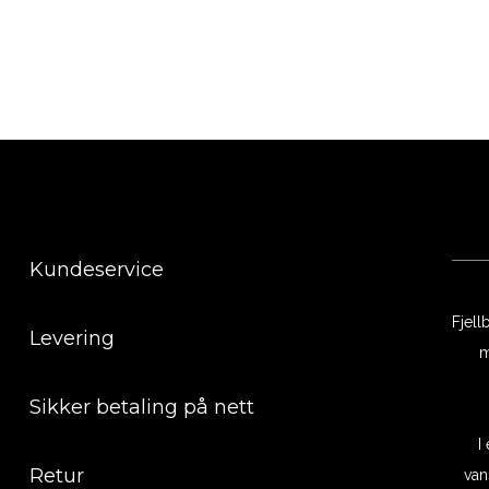
Kundeservice
Fjell
Levering
m
Sikker betaling på nett
I
Retur
van