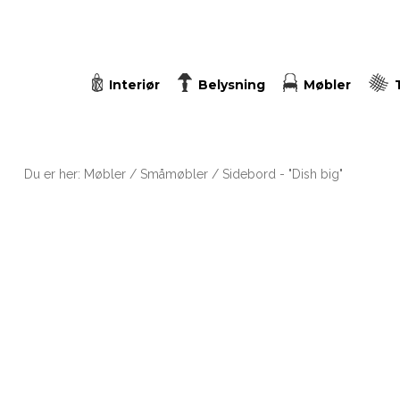
Interiør
Belysning
Møbler
Du er her:
Møbler
/
Småmøbler
/ Sidebord - "Dish big"