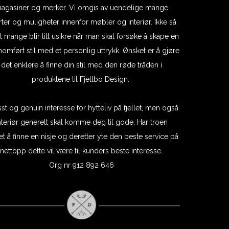
agasiner og merker. Vi omgis av uendelige mange
arter og muligheter innenfor møbler og interiør. Ikke så
at mange blir litt usikre når man skal forsøke å skape en
omført stil med et personlig uttrykk. Ønsket er å gjøre
det enklere å finne din stil med den røde tråden i
produktene til Fjellbo Design.
sst og genuin interesse for hytteliv på fjellet, men også
nteriør generelt skal komme deg til gode. Har troen
et å finne en nisje og deretter yte den beste service på
nettopp dette vil være til kunders beste interesse.
Org nr 912 892 646