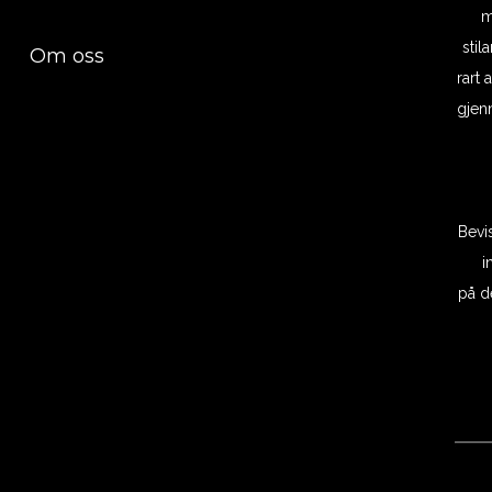
m
stil
Om oss
rart 
gjenn
Bevi
i
på d