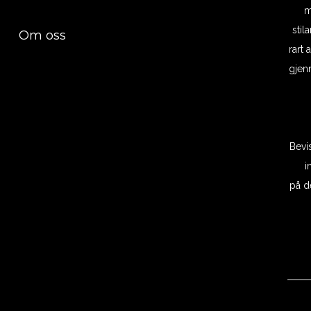
m
stil
Om oss
rart 
gjenn
Bevi
i
på d