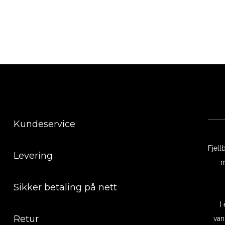
Kundeservice
Fjell
Levering
m
Sikker betaling på nett
I
Retur
van