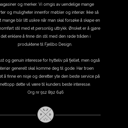
agasiner og merker. Vi omgis av uendelige mange
arter og muligheter innenfor møbler og interiør. Ikke så
at mange blir litt usikre når man skal forsøke å skape en
omført stil med et personlig uttrykk. Ønsket er å gjøre
det enklere å finne din stil med den røde tråden i
produktene til Fjellbo Design.
sst og genuin interesse for hytteliv på fjellet, men også
nteriør generelt skal komme deg til gode. Har troen
et å finne en nisje og deretter yte den beste service på
nettopp dette vil være til kunders beste interesse.
Org nr 912 892 646