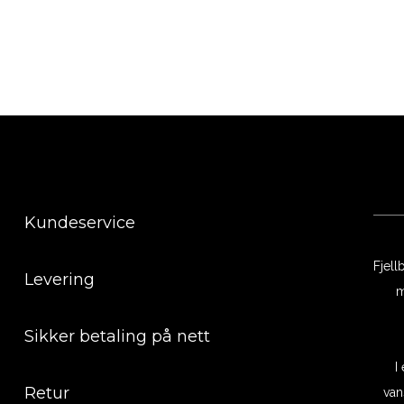
Kundeservice
Fjell
Levering
m
Sikker betaling på nett
I
Retur
van