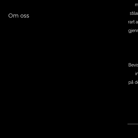
m
stil
Om oss
rart 
gjenn
Bevi
i
på d