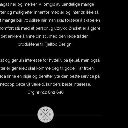
agasiner og merker. Vi omgis av uendelige mange
arter og muligheter innenfor møbler og interiør. Ikke så
at mange blir litt usikre når man skal forsøke å skape en
omført stil med et personlig uttrykk. Ønsket er å gjøre
det enklere å finne din stil med den røde tråden i
produktene til Fjellbo Design.
sst og genuin interesse for hytteliv på fjellet, men også
nteriør generelt skal komme deg til gode. Har troen
et å finne en nisje og deretter yte den beste service på
nettopp dette vil være til kunders beste interesse.
Org nr 912 892 646