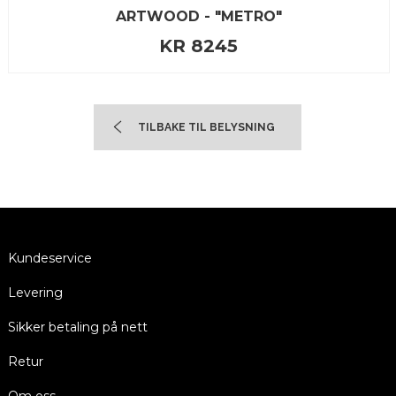
ARTWOOD - "METRO"
KR 8245
TILBAKE TIL BELYSNING
Kundeservice
Levering
Sikker betaling på nett
Retur
Om oss